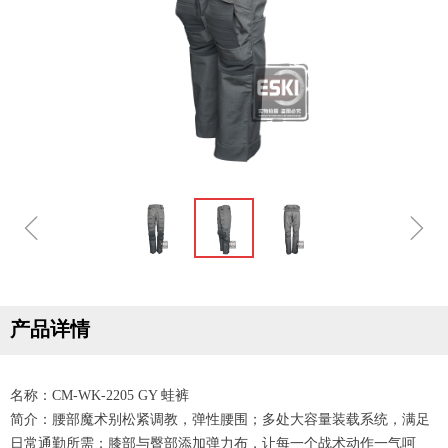
ꁆ
ꁇ
产品详情
名称：CM-WK-2205 GY 蛙裤
简介：腰部魔术别松紧调教，弹性腰围；多处大容量装载系统，满足
日常通勤所需；膝部与臀部添加弹力布，让每一个战术动作一气呵