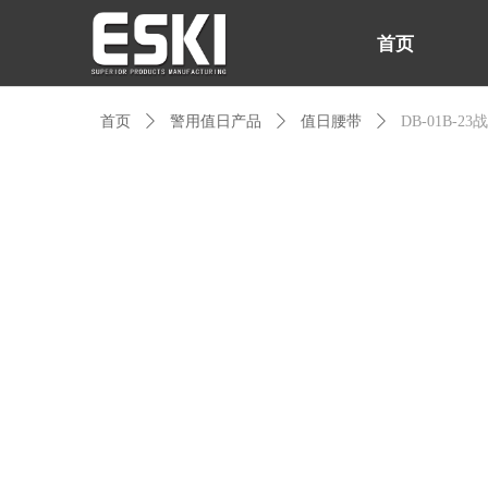
首页
首页
ꄲ
警用值日产品
ꄲ
值日腰带
ꄲ
DB-01B-2
首页