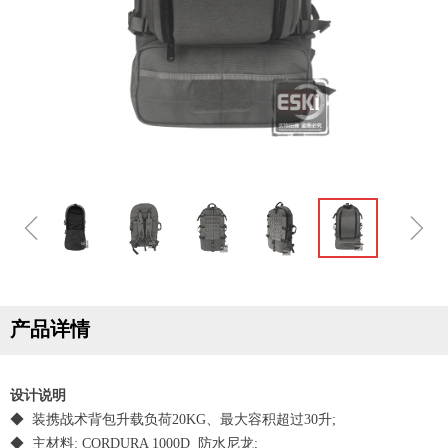
ꁆ
ꁇ
产品详情
设计说明
◆ 装携战术背包升载负荷20KG、最大容积超过30升;
◆ 主材料: CORDURA 1000D 防水尼龙;