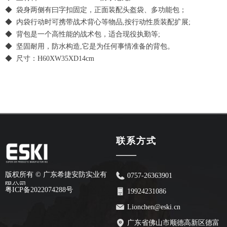
◆ 袋身两侧有曰字扣固定，正面装配头盔袋、多功能包；
◆ 内袋行动时可携带战术背心等物品,按行动性质装配扩展;
◆ 背包是一个高性能的战术包，适合现役执勤等;
◆ 坚固耐用，防水构造,它是为任何事情准备的背包。
◆ 尺寸：H60XW35XD14cm
联系方式
——
版权所有 ©
广东希捷安防实业有
0757-26363901
限公司
粤ICP备2022074288号
19924231086
Lionchen@eski.cn
广东省佛山市顺德高新区德富