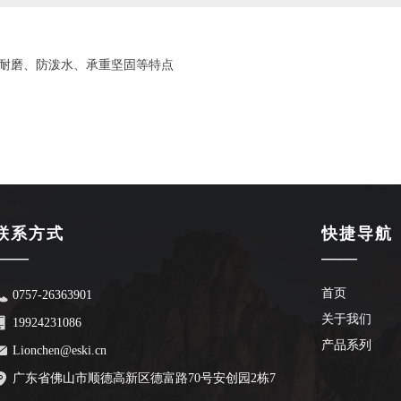
具有耐磨、防泼水、承重坚固等特点
联系方式
快捷导航
——
——
首页
0757-26363901
关于我们
19924231086
产品系列
Lionchen@eski.cn
广东省佛山市顺德高新区德富路70号安创园2栋7
楼