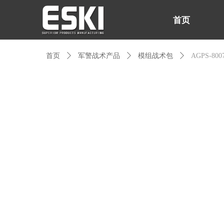
首页
首页
ꄲ
军警战术产品
ꄲ
模组战术包
ꄲ
AGPS-8
首页