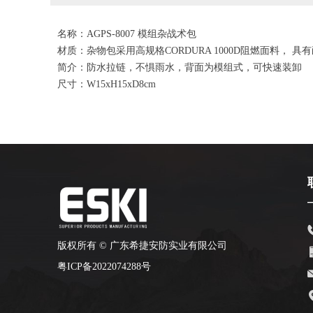
名称：AGPS-8007 模组杂战术包
材质：杂物包采用高规格CORDURA 1000D阻燃面料， 
简介：防水拉链，不惧雨水，背面为模组式，可快速装卸
尺寸：W15xH15xD8cm
版权所有 ©
广东希捷安防实业有限公司
粤ICP备2022074288号