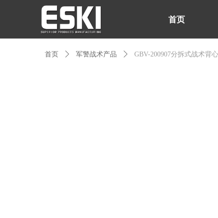
首页
首页
ꄲ
军警战术产品
ꄲ
GBV-200907分拆式战术背
首页