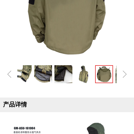
ꁆ
ꁇ
产品详情