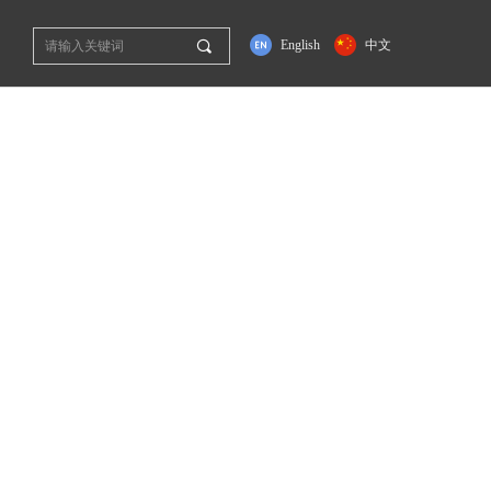
끠
English
中文