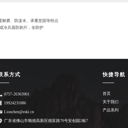
高强度耐磨、防泼水、承重坚固等特点
或冷兵器防刺片，全防护
联系方式
快捷导航
——
——
首页
0757-26363901
关于我们
19924231086
产品系列
Lionchen@eski.cn
广东省佛山市顺德高新区德富路70号安创园2栋7
楼