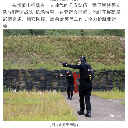
杭州萧山机场有一支帅气的公安队伍---警卫巡特警支
队“超音速战队”机场特警。在亚运会期间，他们开展高度
武装巡逻、治安防控、应急处突等工作，全力护航亚运
会。
（
图片来源于网络）