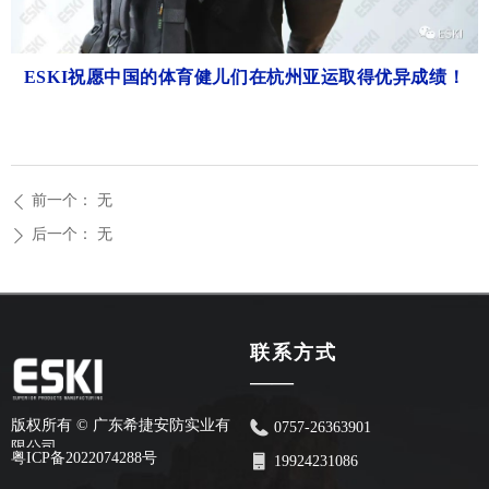
ESKI祝愿中国的体育健儿们在杭州亚运取得优异成绩！
前一个：
无
ꄴ
后一个：
无
ꄲ
联系方式
——
版权所有 ©
广东希捷安防实业有
0757-26363901
限公司
粤ICP备2022074288号
19924231086