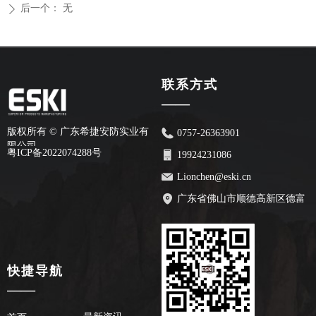
后一个：
无
ꄲ
联系方式
——
版权所有 ©
广东希捷安防实业有
0757-26363901
限公司
粤ICP备2022074288号
19924231086
Lionchen@eski.cn
广东省佛山市顺德高新区德富
路70号安创园2栋7楼
快捷导航
——