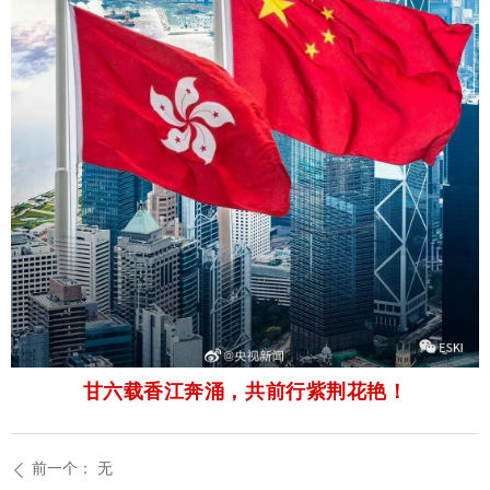
甘六载香江奔涌，共前行紫荆花艳！
前一个：
无
ꄴ